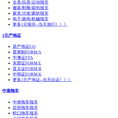
文具/玩具/运动报关
服装/鞋靴/箱包报关
家具/沙发/家纺报关
电子/家电/机械报关
更多1元报关--当天放行》》》
1元产地证
原产地证CO
普惠制FORM A
中澳证FTA
东盟证FORM E
亚太证FORM B
中韩证FORM K
更多1元产地证--当天出证》》》
中港拖车
中港拖车报关
盐田拖车报关
蛇口拖车报关