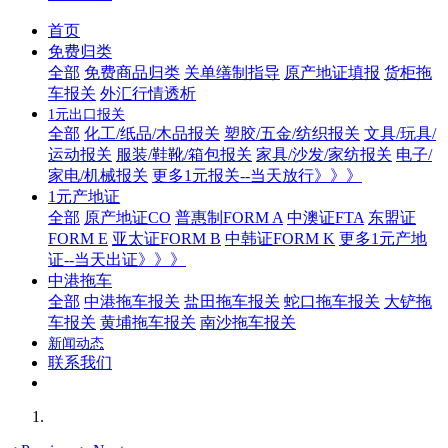
首页
免费归类
全部
免费商品归类
关单缮制指导
原产地证填报
货柜拖
车报关
外汇行情透析
1元出口报关
全部
化工/纸品/木品报关
塑胶/五金/纺织报关
文具/玩具/
运动报关
服装/鞋靴/箱包报关
家具/沙发/家纺报关
电子/
家电/机械报关
更多1元报关--当天放行》》》
1元产地证
全部
原产地证CO
普惠制FORM A
中澳证FTA
东盟证
FORM E
亚太证FORM B
中韩证FORM K
更多1元产地
证--当天出证》》》
中港拖车
全部
中港拖车报关
盐田拖车报关
蛇口拖车报关
大铲拖
车报关
黄埔拖车报关
南沙拖车报关
新闻动态
联系我们