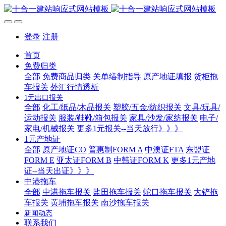
登录
注册
首页
免费归类
全部
免费商品归类
关单缮制指导
原产地证填报
货柜拖
车报关
外汇行情透析
1元出口报关
全部
化工/纸品/木品报关
塑胶/五金/纺织报关
文具/玩具/
运动报关
服装/鞋靴/箱包报关
家具/沙发/家纺报关
电子/
家电/机械报关
更多1元报关--当天放行》》》
1元产地证
全部
原产地证CO
普惠制FORM A
中澳证FTA
东盟证
FORM E
亚太证FORM B
中韩证FORM K
更多1元产地
证--当天出证》》》
中港拖车
全部
中港拖车报关
盐田拖车报关
蛇口拖车报关
大铲拖
车报关
黄埔拖车报关
南沙拖车报关
新闻动态
联系我们